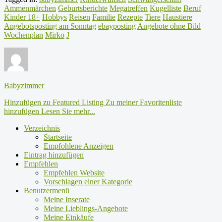
Ammenmärchen
Geburtsberichte
Megatreffen
Kugelliste
Beruf
Kinder 18+
Hobbys
Reisen
Familie
Rezepte
Tiere
Haustiere
Angebotsposting am Sonntag
ebayposting
Angebote ohne Bild
Wochenplan
Mirko
J
Babyzimmer
Hinzufügen zu Featured Listing
Zu meiner Favoritenliste
hinzufügen
Lesen Sie mehr...
Verzeichnis
Startseite
Empfohlene Anzeigen
Eintrag hinzufügen
Empfehlen
Empfehlen Website
Vorschlagen einer Kategorie
Benutzermenü
Meine Inserate
Meine Lieblings-Angebote
Meine Einkäufe